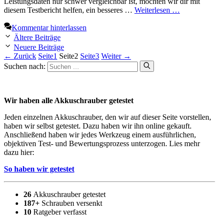
Leistungsdaten nur schwer vergleichbar ist, möchten wir dir mit
diesem Testbericht helfen, ein besseres …
Weiterlesen …
Kommentar hinterlassen
Ältere Beiträge
Neuere Beiträge
←
Zurück
Seite
1
Seite
2
Seite
3
Weiter
→
Suchen nach:
Wir haben alle Akkuschrauber getestet
Jeden einzelnen Akkuschrauber, den wir auf dieser Seite vorstellen,
haben wir selbst getestet. Dazu haben wir ihn online gekauft.
Anschließend haben wir jedes Werkzeug einem ausführlichen,
objektiven Test- und Bewertungsprozess unterzogen. Lies mehr
dazu hier:
So haben wir getestet
26
Akkuschrauber getestet
187+
Schrauben versenkt
10
Ratgeber verfasst