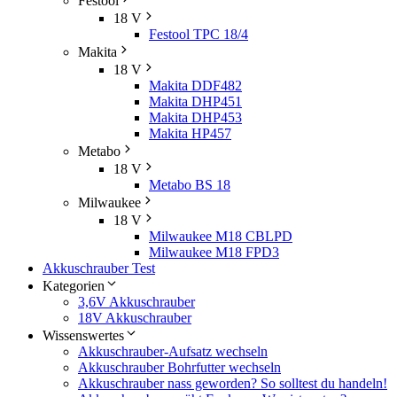
Festool
18 V
Festool TPC 18/4
Makita
18 V
Makita DDF482
Makita DHP451
Makita DHP453
Makita HP457
Metabo
18 V
Metabo BS 18
Milwaukee
18 V
Milwaukee M18 CBLPD
Milwaukee M18 FPD3
Akkuschrauber Test
Kategorien
3,6V Akkuschrauber
18V Akkuschrauber
Wissenswertes
Akkuschrauber-Aufsatz wechseln
Akkuschrauber Bohrfutter wechseln
Akkuschrauber nass geworden? So solltest du handeln!